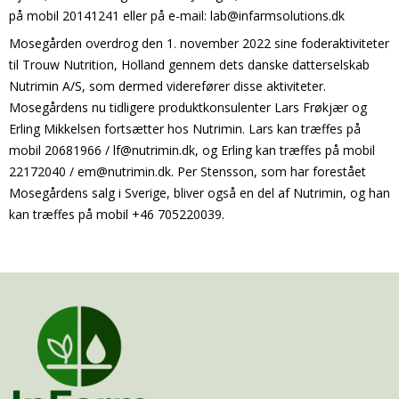
på mobil 20141241 eller på e-mail: lab@infarmsolutions.dk
Mosegården overdrog den 1. november 2022 sine foderaktiviteter
til Trouw Nutrition, Holland gennem dets danske datterselskab
Nutrimin A/S, som dermed viderefører disse aktiviteter.
Mosegårdens nu tidligere produktkonsulenter Lars Frøkjær og
Erling Mikkelsen fortsætter hos Nutrimin. Lars kan træffes på
mobil 20681966 / lf@nutrimin.dk, og Erling kan træffes på mobil
22172040 / em@nutrimin.dk. Per Stensson, som har forestået
Mosegårdens salg i Sverige, bliver også en del af Nutrimin, og han
kan træffes på mobil +46 705220039.