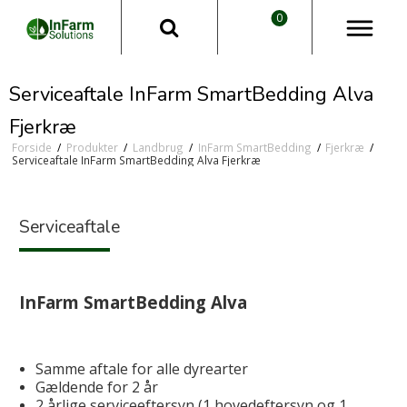
0
Serviceaftale InFarm SmartBedding Alva
Fjerkræ
Forside
/
Produkter
/
Landbrug
/
InFarm SmartBedding
/
Fjerkræ
/
Serviceaftale InFarm SmartBedding Alva Fjerkræ
Serviceaftale
InFarm SmartBedding Alva
Samme aftale for alle dyrearter
Gældende for 2 år
2 årlige serviceeftersyn (1 hovedeftersyn og 1