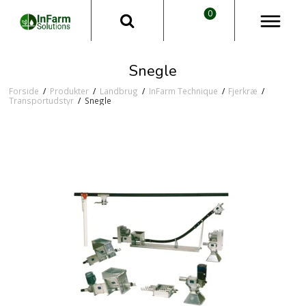
0
Snegle
Forside
/
Produkter
/
Landbrug
/
InFarm Technique
/
Fjerkræ
/
Transportudstyr
/
Snegle