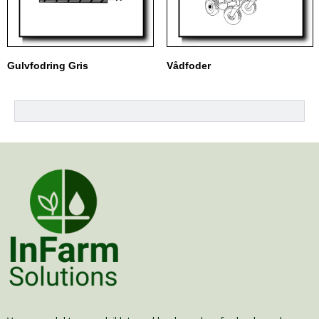
Gulvfodring Gris
Vådfoder