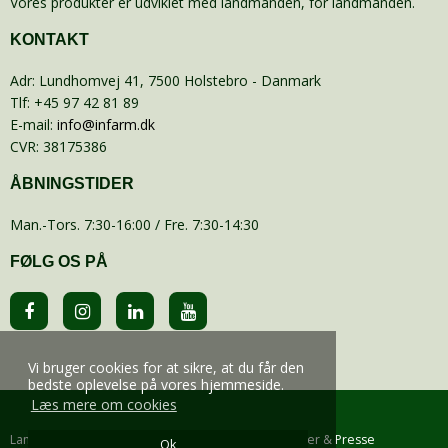
Vores produkter er udviklet med landmanden, for landmanden.
KONTAKT
Adr
:
Lundhomvej 41
, 7500
Holstebro
- Danmark
Tlf
:
+45 97 42 81 89
E-mail
:
info@infarm.dk
CVR
:
38175386
ÅBNINGSTIDER
Man.-Tors. 7:30-16:00 / Fre. 7:30-14:30
FØLG OS PÅ
Vi bruger cookies for at sikre, at du får den
bedste oplevelse på vores hjemmeside.
Læs mere om cookies
Landbrug
Gårdmejeri
Om os
Kontakt
Nyheder & Presse
Ok