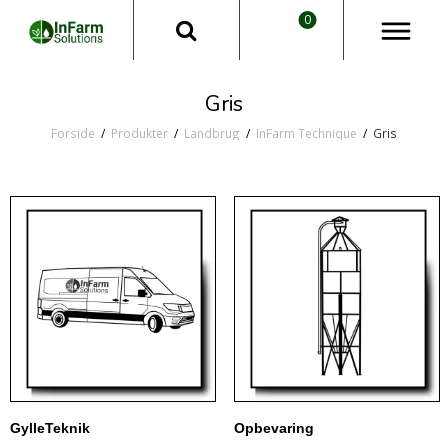
0
Gris
Forside
/
Produkter
/
Landbrug
/
InFarm Technique
/
Gris
GylleTeknik
Opbevaring