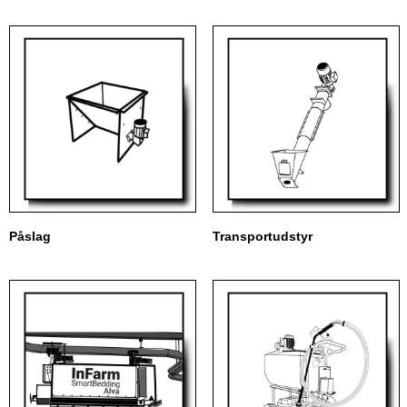
Påslag
Transportudstyr