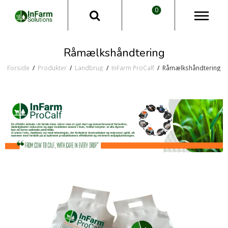
0
Råmælkshåndtering
Forside
/
Produkter
/
Landbrug
/
InFarm ProCalf
/
Råmælkshåndtering