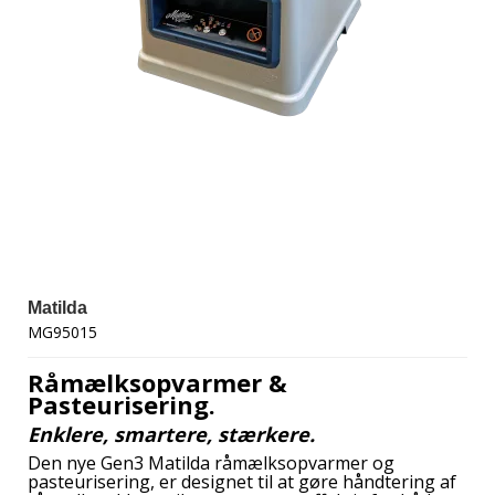
Matilda
MG95015
Råmælksopvarmer &
Pasteurisering.
Enklere,
smartere, stærkere.
Den ny
e
Ge
n3
Matilda råmælksopvarmer og
pasteurisering, er designet til at gøre håndtering af