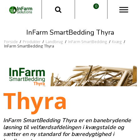
0
InFarm SmartBedding Thyra
Forside
/
Produkter
/
Landbrug
/
InFarm SmartBedding
/
Kvæg
/
InFarm SmartBedding Thyra
Thyra
InFarm SmartBedding Thyra er en banebrydende
løsning til velfærdsafdelingen i kvægstalde og
sætter en ny standard for bæredygtighed i