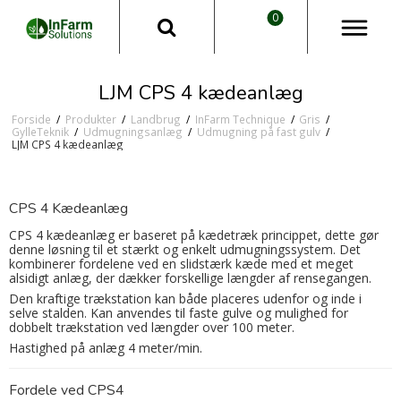
0
LJM CPS 4 kædeanlæg
Forside
/
Produkter
/
Landbrug
/
InFarm Technique
/
Gris
/
GylleTeknik
/
Udmugningsanlæg
/
Udmugning på fast gulv
/
LJM CPS 4 kædeanlæg
CPS 4 Kædeanlæg
CPS 4 kædeanlæg er baseret på kædetræk princippet, dette gør
denne løsning til et stærkt og enkelt udmugningssystem. Det
kombinerer fordelene ved en slidstærk kæde med et meget
alsidigt anlæg, der dækker forskellige længder af rensegangen.
Den kraftige trækstation kan både placeres udenfor og inde i
selve stalden. Kan anvendes til faste gulve og mulighed for
dobbelt trækstation ved længder over 100 meter.
Hastighed på anlæg 4 meter/min.
Fordele ved CPS4