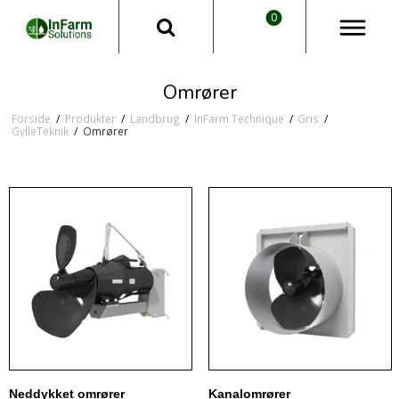
0
Omrører
Forside
/
Produkter
/
Landbrug
/
InFarm Technique
/
Gris
/
GylleTeknik
/
Omrører
Neddykket omrører
Kanalomrører