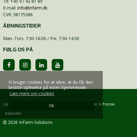
Tlf
:
+45 97 42 81 89
E-mail
:
info@infarm.dk
CVR
:
38175386
ÅBNINGSTIDER
Man.-Tors. 7:30-16:00 / Fre. 7:30-14:30
FØLG OS PÅ
Vi bruger cookies for at sikre, at du får den
bedste oplevelse på vores hjemmeside.
Læs mere om cookies
Landbrug
Gårdmejeri
Om os
Kontakt
Nyheder & Presse
Ok
Kalender
2026 InFarm Solutions